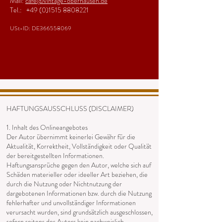
Mail:
cafe@vintage-oberhausen.de
Tel.:
+49 (0)1515 8808221
USt-ID: DE366558069
HAFTUNGSAUSSCHLUSS (DISCLAIMER)
1. Inhalt des Onlineangebotes
Der Autor übernimmt keinerlei Gewähr für die
Aktualität, Korrektheit, Vollständigkeit oder Qualität
der bereitgestellten Informationen.
Haftungsansprüche gegen den Autor, welche sich auf
Schäden materieller oder ideeller Art beziehen, die
durch die Nutzung oder Nichtnutzung der
dargebotenen Informationen bzw. durch die Nutzung
fehlerhafter und unvollständiger Informationen
verursacht wurden, sind grundsätzlich ausgeschlossen,
sofern seitens des Autors kein nachweislich