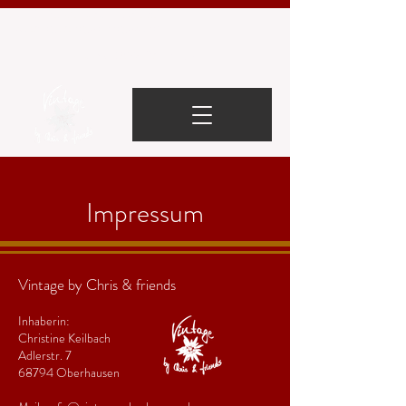
Flammkuchen-Restaurant & Barbetrieb​
Donnerstag, Freitag, Samstag, Sonntag
-
jeweils ab
19:00 Uhr
für Sie geöffnet -
Impressum
Vintage by Chris & friends
Inhaberin:
Christine Keilbach
Adlerstr. 7
68794 Oberhausen