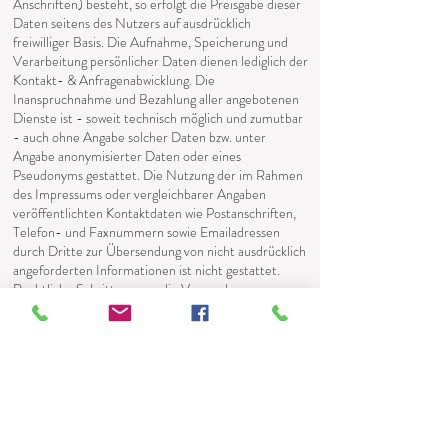
Anschriften) besteht, so erfolgt die Preisgabe dieser
Daten seitens des Nutzers auf ausdrücklich
freiwilliger Basis. Die Aufnahme, Speicherung und
Verarbeitung persönlicher Daten dienen lediglich der
Kontakt- & Anfragenabwicklung. Die
Inanspruchnahme und Bezahlung aller angebotenen
Dienste ist - soweit technisch möglich und zumutbar
- auch ohne Angabe solcher Daten bzw. unter
Angabe anonymisierter Daten oder eines
Pseudonyms gestattet. Die Nutzung der im Rahmen
des Impressums oder vergleichbarer Angaben
veröffentlichten Kontaktdaten wie Postanschriften,
Telefon- und Faxnummern sowie Emailadressen
durch Dritte zur Übersendung von nicht ausdrücklich
angeforderten Informationen ist nicht gestattet.
Rechtliche Schritte gegen die Versender von
sogenannten Spam-Mails bei Verstößen gegen
dieses Verbot sind ausdrücklich vorbehalten.
5. Rechtswirksamkeit dieses Haftungsausschlusses
Dieser Haftungsausschluss ist als Teil des
Internetangebotes zu betrachten, von dem aus auf
diese Seite verwiesen wurde. Sofern Teile oder