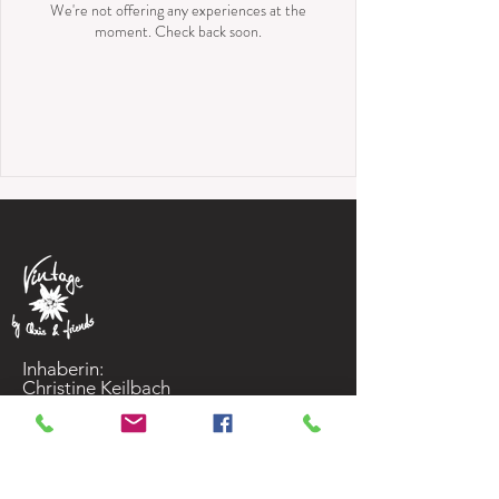
We're not offering any experiences at the
moment. Check back soon.
Inhaberin:
Christine Keilbach
Adlerstr. 7
68794 Oberhausen
Mail:
cafe@vintage-oberhausen.de