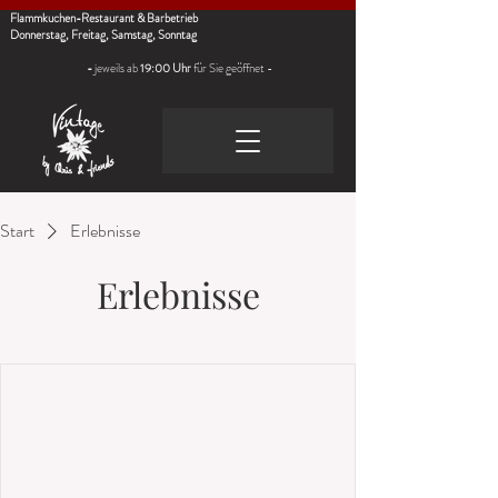
Flammkuchen-Restaurant & Barbetrieb​
Donnerstag, Freitag, Samstag, Sonntag
-
jeweils ab
19:00 Uhr
für Sie geöffnet -
Start
Erlebnisse
Erlebnisse